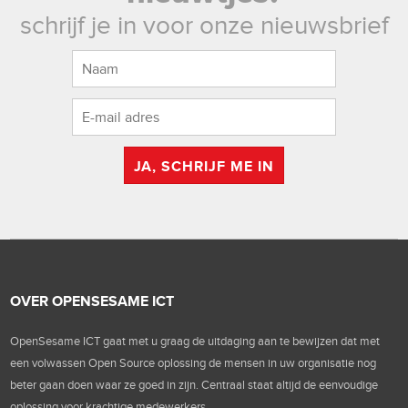
schrijf je in voor onze nieuwsbrief
JA, SCHRIJF ME IN
OVER OPENSESAME ICT
OpenSesame ICT gaat met u graag de uitdaging aan te bewijzen dat met
een volwassen Open Source oplossing de mensen in uw organisatie nog
beter gaan doen waar ze goed in zijn. Centraal staat altijd de eenvoudige
oplossing voor krachtige medewerkers.