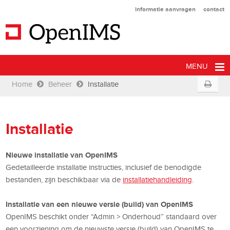
informatie aanvragen
contact
MENU
Home
Beheer
Installatie
Installatie
Nieuwe installatie van OpenIMS
Gedetailleerde installatie instructies, inclusief de benodigde
bestanden, zijn beschikbaar via de
installatiehandleiding
.
Installatie van een nieuwe versie (build) van OpenIMS
OpenIMS beschikt onder “Admin > Onderhoud” standaard over
een voorziening om de nieuwste versie (build) van OpenIMS te