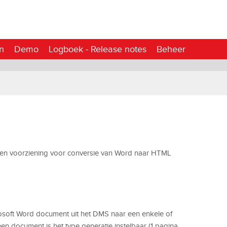
n
Demo
Logboek - Release notes
Beheer
een voorziening voor conversie van Word naar HTML
osoft Word document uit het DMS naar een enkele of
n document is het type generatie instelbaar (1 pagina,