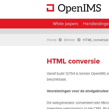
White papers
Handleidinge
Home
Beheer
HTML conversie
HTML conversie
Vanaf build 12754 is binnen OpenIMS 
beschikbaar.
Voorzieningen voor de eindgebruiker
De webgenerator converteert een Micr
meerdere webpagina’s in het CMS. Bij ee