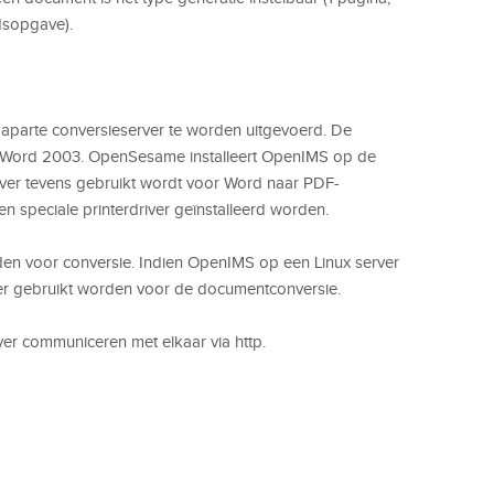
dsopgave).
 aparte conversieserver te worden uitgevoerd. De
an Word 2003. OpenSesame installeert OpenIMS op de
rver tevens gebruikt wordt voor Word naar PDF-
en speciale printerdriver ge
ï
nstalleerd worden.
den voor conversie. Indien OpenIMS op een Linux server
er gebruikt worden voor de documentconversie.
er communiceren met elkaar via http.